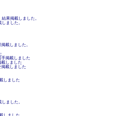
大会 結果掲載しました。
載しました。
果掲載しました。
た
秀選手掲載しました
果掲載しました
合せ掲載しました
掲載しました
掲載しました。
掲載しました。