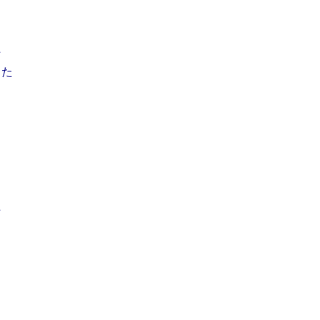
た
した
た