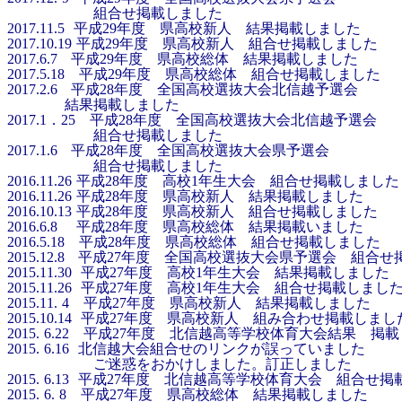
組合せ掲載しました
2017.11.5 平成29年度 県高校新人 結果掲載しました
2017.10.19 平成29年度 県高校新人 組合せ掲載しました
2017.6.7 平成29年度 県高校総体 結果掲載しました
2017.5.18 平成29年度 県高校総体 組合せ掲載しました
2017.2.6 平成28年度 全国高校選抜大会北信越予選会
結果掲載しました
2017.1．25 平成28年度 全国高校選抜大会北信越予選会
組合せ掲載しました
2017.1.6 平成28年度 全国高校選抜大会県予選会
組合せ掲載しました
2016.11.26 平成28年度 高校1年生大会 組合せ掲載しました
2016.11.26 平成28年度 県高校新人 結果掲載しました
2016.10.13 平成28年度 県高校新人 組合せ掲載しました
2016.6.8 平成28年度 県高校総体 結果掲載いました
2016.5.18 平成28年度 県高校総体 組合せ掲載しました
2015.12.8 平成27年度 全国高校選抜大会県予選会 組合
2015.11.30 平成27年度 高校1年生大会 結果掲載しました
2015.11.26 平成27年度 高校1年生大会 組合せ掲載しまし
2015.11. 4 平成27年度 県高校新人 結果掲載しました
2015.10.14 平成27年度 県高校新人 組み合わせ掲載しまし
2015. 6.22 平成27年度 北信越高等学校体育大会結果 掲
2015. 6.16 北信越大会組合せのリンクが誤っていました
ご迷惑をおかけしました。訂正しました
2015. 6.13 平成27年度 北信越高等学校体育大会 組合せ
2015. 6. 8 平成27年度 県高校総体 結果掲載しました