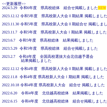
<<更新履歴>>
2024.5.29 令和6年度 県高校総体 組合せ掲載しました
NEW
2023.12.12 令和5年度 県高校新人大会Ⅱ期結果 掲載しまし
2023.11.30 令和5年度 県高校新人大会Ⅱ期組合せ 掲載しま
2023.11.7 令和5年度 県高校新人大会Ⅰ期結果 掲載しました
2023.6.7 令和5年度 県高校総体 結果掲載しました
2023.5.29 令和5年度 県高校総体 組合せ掲載しました
2023.2.7 令和4年度 全国高校選抜大会北信越予選会
結果掲載しました
2022.12.12 令和4年度 県高校新人大会Ⅱ期結果 掲載しまし
2022.11.8 令和4年度 県高校新人大会Ⅰ期結果 掲載しました
2022.10.18 令和4年度 県高校新人大会 組合せ 掲載しました
2022.6.20 令和4年度 北信越高校総体 結果掲載しました
2022.6.15 令和4年度 北信越高校総体 組合せ掲載しました