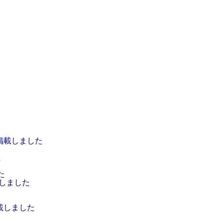
せ掲載しました
た
た
載しました
掲載しました