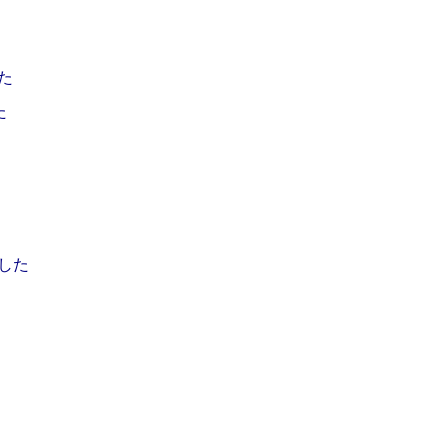
した
た
ました