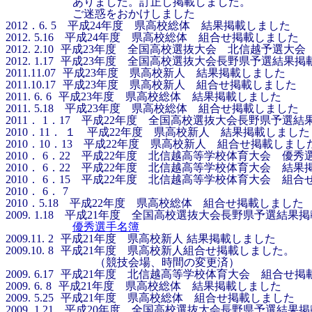
ありました。訂正し掲載しました。
ご迷惑をおかけしました
2012．6. 5 平成24年度 県高校総体 結果掲載しました
2012. 5.16 平成24年度 県高校総体 組合せ掲載しました
2012. 2.10 平成23年度 全国高校選抜大会 北信越予選
2012. 1.17 平成23年度
全国高校選抜大会長野県予選結果掲
2011.11.07 平成23年度 県高校新人 結果掲載しました
2011.10.17 平成23年度 県高校新人 組合せ掲載しました
2011. 6. 6
平成23年度 県高校総体 結果掲載しました
2011. 5.18 平成23年度 県高校総体 組合せ掲載しました
2011． 1．17 平成22年度
全国高校選抜大会長野県予選結
2010．11． １ 平成22年度 県高校新人 結果掲載しました
2010．10．13 平成22年度 県高校新人 組合せ掲載しまし
2010． 6．22 平成22年度 北信越高等学校体育大会 優
2010． 6．22 平成22年度 北信越高等学校体育大会 結
2010． 6．15 平成22年度 北信越高等学校体育大会 組
2010． 6． 7
2010．5.18
平成22年度 県高校総体 組合せ掲載しました
2009. 1.18 平成21年度 全国高校選抜大会長野県予選結果
優秀選手名簿
2009.11. 2 平成21年度 県高校新人 結果掲載しました
2009.10. 8 平成21年度 県高校新人組合せ掲載しました。
（競技会場、時間の変更済）
2009. 6.17 平成21年度 北信越高等学校体育大会 組合せ
2009. 6. 8 平成21年度 県高校総体 結果掲載しました
2009. 5.25 平成21年度 県高校総体 組合せ掲載しました
2009. 1.21 平成20年度 全国高校選抜大会長野県予選結果